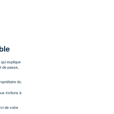
ble
qui explique
ot de passe,
opriétaire du
ous invitons à
ci de votre