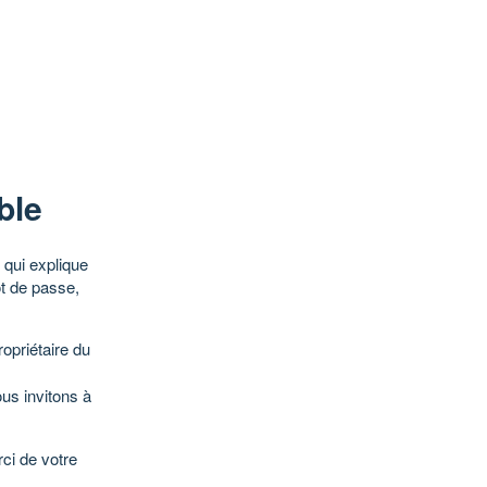
ble
qui explique
ot de passe,
opriétaire du
ous invitons à
ci de votre