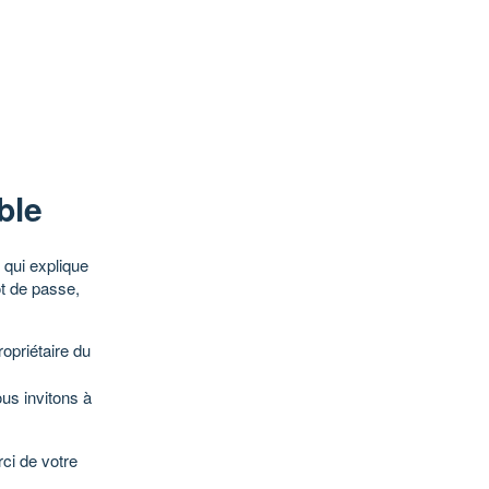
ble
qui explique
ot de passe,
opriétaire du
ous invitons à
ci de votre