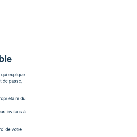
ble
qui explique
ot de passe,
opriétaire du
ous invitons à
ci de votre