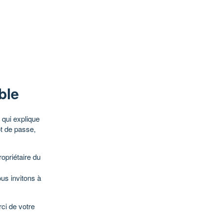
ble
qui explique
ot de passe,
opriétaire du
ous invitons à
ci de votre