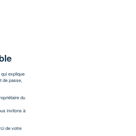
ble
qui explique
ot de passe,
opriétaire du
ous invitons à
ci de votre