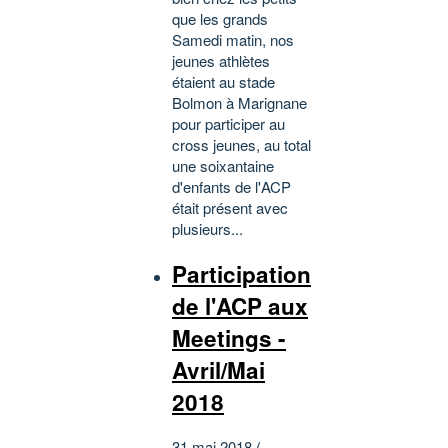
que les grands
Samedi matin, nos
jeunes athlètes
étaient au stade
Bolmon à Marignane
pour participer au
cross jeunes, au total
une soixantaine
d'enfants de l'ACP
était présent avec
plusieurs...
Participation
de l'ACP aux
Meetings -
Avril/Mai
2018
31 mai 2018 (